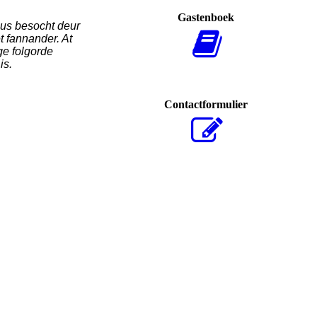
Gastenboek
uus besocht deur
t fannander. At
ge folgorde
is.
Contactformulier