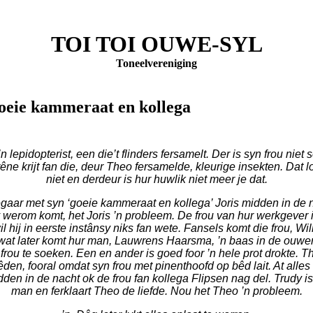
TOI TOI OUWE-SYL
Toneelvereniging
Goeie kammeraat en kollega
n lepidopterist, een die’t flinders fersamelt. Der is syn frou niet 
rêne krijt fan die, deur Theo fersamelde, kleurige insekten. Dat l
niet en derdeur is hur huwlik niet meer je dat.
gaar met syn ‘goeie kammeraat en kollega’ Joris midden in de n
werom komt, het Joris ’n probleem. De frou van hur werkgever i
l hij in eerste instânsy niks fan wete. Fansels komt die frou, Wi
wat later komt hur man, Lauwrens Haarsma, ’n baas in de ouwerw
frou te soeken. Een en ander is goed foor ’n hele prot drokte. T
êden, fooral omdat syn frou met pinenthoofd op bêd lait. At alles 
en in de nacht ok de frou fan kollega Flipsen nag del. Trudy is 
man en ferklaart Theo de liefde. Nou het Theo ’n probleem.