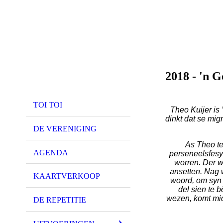
2018 - 'n 
TOI TOI
Theo Kuijer is ’
dinkt dat se mig
DE VERENIGING
As Theo te
AGENDA
perseneelsfesy 
worren. Der wi
ansetten. Nag 
KAARTVERKOOP
woord, om syn 
del sien te b
wezen, komt midd
DE REPETITIE